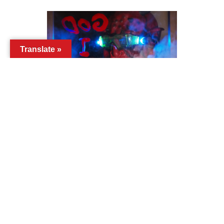
Translate »
涌井智仁「God, I, Ego」
大小島真木「渦き Resonant Wounds」