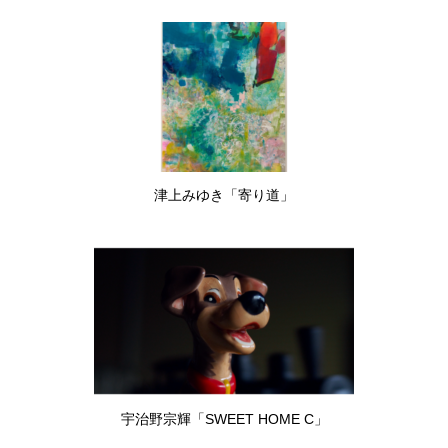
津上みゆき「寄り道」
宇治野宗輝「SWEET HOME C」