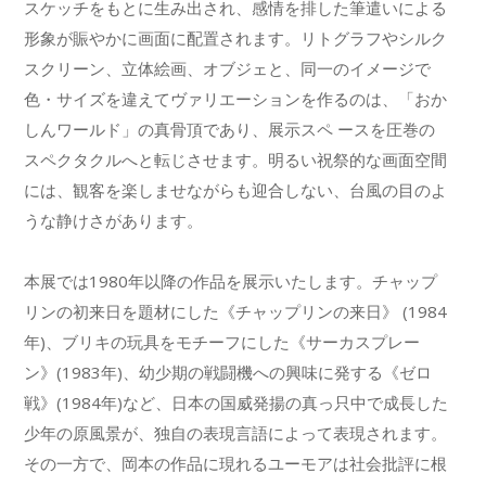
スケッチをもとに生み出され、感情を排した筆遣いによる
形象が賑やかに画面に配置されます。リトグラフやシルク
スクリーン、立体絵画、オブジェと、同一のイメージで
色・サイズを違えてヴァリエーションを作るのは、「おか
しんワールド」の真骨頂であり、展示スペ ースを圧巻の
スペクタクルへと転じさせます。明るい祝祭的な画面空間
には、観客を楽しませながらも迎合しない、台風の目のよ
うな静けさがあります。
本展では1980年以降の作品を展示いたします。チャップ
リンの初来日を題材にした《チャップリンの来日》 (1984
年)、ブリキの玩具をモチーフにした《サーカスプレー
ン》(1983年)、幼少期の戦闘機への興味に発する《ゼロ
戦》(1984年)など、日本の国威発揚の真っ只中で成長した
少年の原風景が、独自の表現言語によって表現されます。
その一方で、岡本の作品に現れるユーモアは社会批評に根