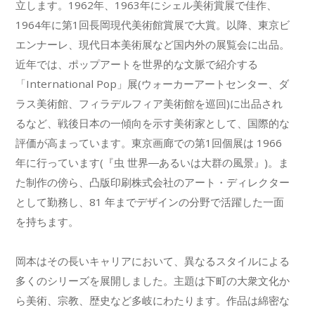
立します。1962年、1963年にシェル美術賞展で佳作、
1964年に第1回長岡現代美術館賞展で大賞。以降、東京ビ
エンナーレ、現代日本美術展など国内外の展覧会に出品。
近年では、ポップアートを世界的な文脈で紹介する
「International Pop」展(ウォーカーアートセンター、ダ
ラス美術館、フィラデルフィア美術館を巡回)に出品され
るなど、戦後日本の一傾向を示す美術家として、国際的な
評価が高まっています。東京画廊での第1回個展は 1966
年に行っています(『虫 世界―あるいは大群の風景』)。ま
た制作の傍ら、凸版印刷株式会社のアート・ディレクター
として勤務し、81 年までデザインの分野で活躍した一面
を持ちます。
岡本はその長いキャリアにおいて、異なるスタイルによる
多くのシリーズを展開しました。主題は下町の大衆文化か
ら美術、宗教、歴史など多岐にわたります。作品は綿密な