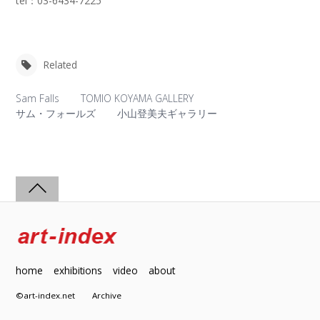
tel：03-6434-7225
Related
Sam Falls
TOMIO KOYAMA GALLERY
サム・フォールズ
小山登美夫ギャラリー
home
exhibitions
video
about
©art-index.net
Archive