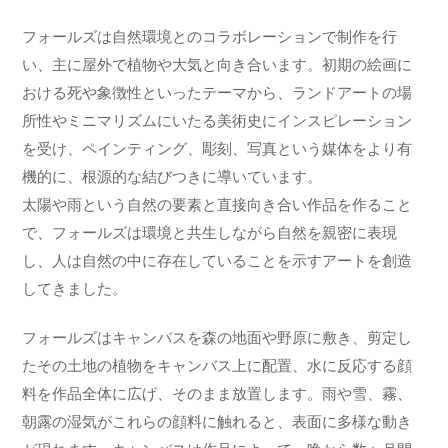
フォールズは自然環境とのコラボレーションで制作を行
い、主に屋外で植物や大気と向き合います。初期の絵画に
おける死や象徴性といったテーマから、ランドアートの場
所性やミニマリズムにいたる美術史にインスピレーション
を受け、ペインティング、彫刻、写真という媒体をより有
機的に、根源的な結びつきに導いています。
太陽や雨という自然の要素と直接向き合い作品を作ること
で、フォールズは環境と共生しながら自然を親密に表現
し、人は自然の中に存在していることを示すアートを創造
してきました。
フォールズはキャンバスを森の地面や野原に敷き、剪定し
たその土地の植物をキャンバス上に配置、水に反応する顔
料を作品全体に広げ、そのまま放置します。雨や雪、霧、
朝露の湿気がこれらの顔料に触れると、表面に多様な動き