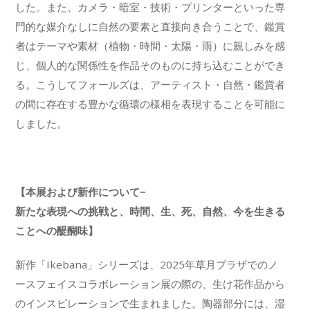
した。また、カメラ・暗室・技術・プリンターといった専
門的な媒介なしに自然の要素と直接向き合うことで、鑑賞
者はテーマや素材（植物・時間・太陽・雨）に親しみを感
じ、個人的な関係性を作品そのものに持ち込むことができ
る。こうしてフォールズは、アーティスト・自然・鑑賞者
の間に存在する豊かな循環の様相を表現することを可能に
しました。
【本展および新作について−
新たな表現への挑戦と、時間、生、死、自然、今を生きる
ことへの醍醐味】
新作「Ikebana」シリーズは、2025年草月プラザでのノ
ースフェイスコラボレーション展の際の、生け花作品から
のインスピレーションで生まれました。陶器部分には、湿