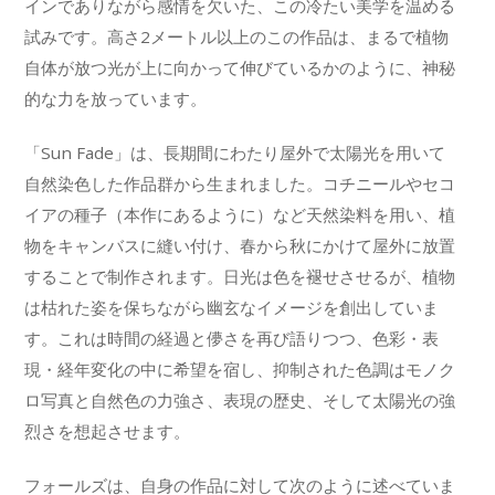
インでありながら感情を欠いた、この冷たい美学を温める
試みです。高さ2メートル以上のこの作品は、まるで植物
自体が放つ光が上に向かって伸びているかのように、神秘
的な力を放っています。
「Sun Fade」は、長期間にわたり屋外で太陽光を用いて
自然染色した作品群から生まれました。コチニールやセコ
イアの種子（本作にあるように）など天然染料を用い、植
物をキャンバスに縫い付け、春から秋にかけて屋外に放置
することで制作されます。日光は色を褪せさせるが、植物
は枯れた姿を保ちながら幽玄なイメージを創出していま
す。これは時間の経過と儚さを再び語りつつ、色彩・表
現・経年変化の中に希望を宿し、抑制された色調はモノク
ロ写真と自然色の力強さ、表現の歴史、そして太陽光の強
烈さを想起させます。
フォールズは、自身の作品に対して次のように述べていま