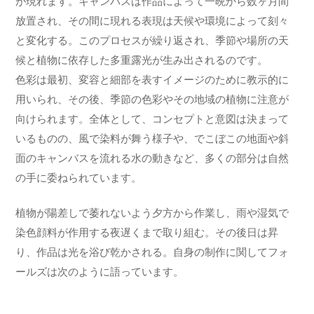
が現れます。キャンバスは作品によって一晩から数ヶ月間
放置され、その間に現れる表現は天候や環境によって刻々
と変化する。このプロセスが繰り返され、季節や場所の天
候と植物に依存した多重露光が生み出されるのです。
色彩は最初、変容と細部を表すイメージのために教示的に
用いられ、その後、季節の色彩やその地域の植物に注意が
向けられます。全体として、コンセプトと意図は決まって
いるものの、風で染料が舞う様子や、でこぼこの地面や斜
面のキャンバスを流れる水の動きなど、多くの部分は自然
の手に委ねられています。
植物が陽差しで萎れないよう夕方から作業し、雨や湿気で
染色顔料が作用する夜遅くまで取り組む。その後日は昇
り、作品は光を浴び乾かされる。自身の制作に関してフォ
ールズは次のように語っています。