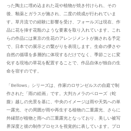
った陶土に埋め込まれた花や植物が焼き付けられ、その
後、釉薬とガラスが施され、二度の焼成が行われていま
す。草月流での経験に影響を受け、フォールズは現在、作
品に花を挿す花瓶のような要素を取り入れています。これ
らの作品には東京の生花のアレンジメントが施される予定
で、日本での展示との繋がりを表現します。生命の儚さや
自然の循環を多層的に体現するだけでなく、季節ごとに変
化する現地の草花を配置することで、作品自体が独自の生
命を宿すのです。
「Bellows」シリーズは、作家のロサンゼルスの自庭で制
作された「雨の絵画」です。大判カメラのベローズ（蛇
腹）越しの光景を基に、中央のイメージは雨や天気への単
一露光、その周囲が雨や再生する植物の二重露光、さらに
外縁部が植物と雨への三重露光となっており、美しい被写
界深度と彼の制作プロセスを視覚的に表しています。プロ