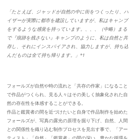
「たとえば、ジャッドが自然の中に街をつくったり、ハ
イザーが実際に都市を建設していますが、私はキャンブ
をするような感覚を持っています。、、、（中略）まる
で『痕跡を残さない』キャンプのように、私は自然と共
存し、それにインスパイアされ、協力しますが、持ち込
んだものは全て持ち帰ります。」*1
フォールズが自然や時の流れと「共存の作家」になること
で作品がつくられ、見る人々はその美しく抽象化された自
然の存在性を体感することができる。
作品と鑑賞者の間を近づけたいと自身で作品制作を始めた
フォールズが、写真の露光の原理を掘り下げ、自然、人間
との関係性を織り込む制作プロセスを見出す事で、「アー
ティスト」「自然」「鑑賞者」の間の深い、豊かな循環を