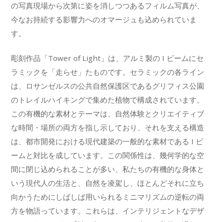
の写真現場から次第に姿を消しつつあるフィルム写真が、
今なお持続する影響力へのオマージュも込められていま
す。
彫刻作品「Tower of Light」は、アルミ製の I ビームにセ
ラミックを「走らせ」たものです。セラミックの各ライン
は、ロサンゼルスの公共自然保護区であるグリフィス公園
のトレイルハイキングで集めた植物で構成されています。
この有機的な素材とテーマは、自然体験とクリエイティブ
な時間・場所の両方を指し示しており、それを支える構造
は、都市開発における現代建築の一般的な素材である I ビ
ームと対比を成しています。この関係性は、幾何学的な空
間に閉じ込められることが多い、私たちの有機的な身体と
いう現代人の生活と、自然を凌駕し、ほとんどそれに立ち
向かうためにしばしば用いられるミニマリズムの逆転の両
方を物語っています。これらは、インテリジェントなデザ