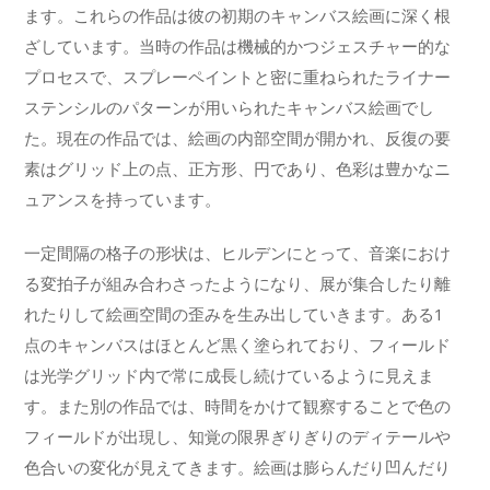
ます。これらの作品は彼の初期のキャンバス絵画に深く根
ざしています。当時の作品は機械的かつジェスチャー的な
プロセスで、スプレーペイントと密に重ねられたライナー
ステンシルのパターンが用いられたキャンバス絵画でし
た。現在の作品では、絵画の内部空間が開かれ、反復の要
素はグリッド上の点、正方形、円であり、色彩は豊かなニ
ュアンスを持っています。
一定間隔の格子の形状は、ヒルデンにとって、音楽におけ
る変拍子が組み合わさったようになり、展が集合したり離
れたりして絵画空間の歪みを生み出していきます。ある1
点のキャンバスはほとんど黒く塗られており、フィールド
は光学グリッド内で常に成長し続けているように見えま
す。また別の作品では、時間をかけて観察することで色の
フィールドが出現し、知覚の限界ぎりぎりのディテールや
色合いの変化が見えてきます。絵画は膨らんだり凹んだり