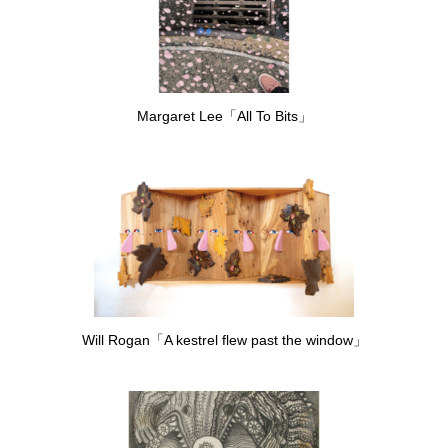
Margaret Lee「All To Bits」
Will Rogan「A kestrel flew past the window」