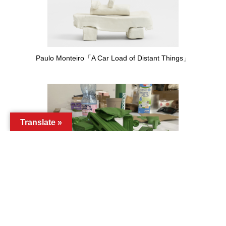
Paulo Monteiro「A Car Load of Distant Things」
Translate »
Phung-Tien Phan「Full of debt」