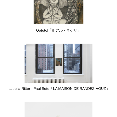
Oototol「ルアル・ネゲリ」
Isabella Ritter , Paul Soto「LA MAISON DE RANDEZ-VOUZ」