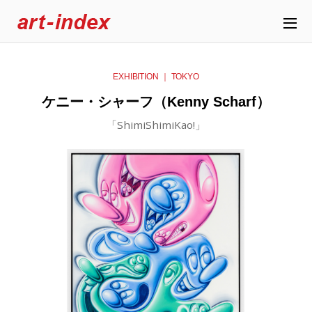
EXHIBITION ｜ TOKYO
ケニー・シャーフ（Kenny Scharf）
「ShimiShimiKao!」