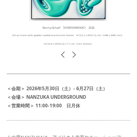
Kenny Scharf SHIMISHIMIKAO 2026
Oil on linen with powder coated aluminum frame H122.2 x W101.6 cm / H48 x W40 inch
H123.6 x W103.4 x 7.7 cm（incl. frame）
＜会期＞ 2026年5月30日（土）- 6月27日（土）
＜会場＞ NANZUKA UNDERGROUND
＜営業時間＞ 11:00-19:00 日月休