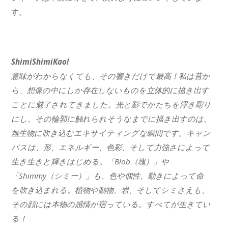
す。
ShimiShimiKao!
意味がわからなくても、その響きだけで最高！私は昔か
ら、想像の中にしか存在しないものを立体的に描き出す
ことに魅了されてきました。光と影でかたちを浮き彫り
にし、その輪郭に触れられそうなまでに描き出すのは、
無生物に吹き込むエキサイティングな瞬間です。キャン
バスは、形、エネルギー、色彩、そして力強さによって
生き生きと輝きはじめる。「Blob（塊）」や
「Shimmy（シミー）」も、色や個性、動きによって命
を吹き込まれる。植物や動物、岩、そしてシミさえも、
その顔には本物の感情が宿っている。すべてが生きてい
る！