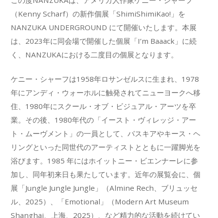
この度NANZUKAは、アメリカ人作家ケニー・シャーフ
（Kenny Scharf）の新作個展「ShimiShimiKao!」を
NANZUKA UNDERGROUND にて開催いたします。本展
は、2023年に同会場で開催した個展「I’m Baaack」に続
く、NANZUKAにおける二度目の個展となります。
ケニー・シャーフは1958年ロサンゼルスに生まれ、1978
年にアンディ・ウォーホルに触発されてニューヨークへ移
住、1980年にスクール・オブ・ビジュアル・アーツを卒
業。その後、1980年代の「イースト・ヴィレッジ・アー
ト・ムーヴメント」の一員として、バスキアやキース・ヘ
リングといった同世代のアーティストとともに一躍脚光を
浴びます。1985 年にはホイットニー・ビエンナーレに参
加し、同年初来日も果たしています。近年の展覧会に、個
展「Jungle Jungle Jungle」（Almine Rech、ブリュッセ
ル、2025）、「Emotional」（Modern Art Museum
Shanghai、上海、2025）、など精力的な活動を続けてい