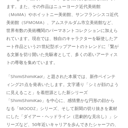
ます。また、その作品はニューヨーク近代美術館
（MoMA）やホイットニー美術館、サンフランシスコ近代
美術館（SFMOMA）、アムステルダム市立美術館など、
世界有数の美術機関のパーマネントコレクションに加えら
れています。現在では、独自のキャラクターを駆使したア
ート作品という21世紀型ポップアートのトレンドに「繋が
る文脈を切り開いた先駆者として、多くの若いアーティス
トの尊敬を集めています。
「ShimiShimiKao!」と題された本展では、新作ペインテ
ィング21点を発表いたします。文字通り「シミが顔のよう
に見えること」を着想源とした新シリーズ
「ShimiShimiKao」を中心に、感情豊かな円形の顔から
なる「MOODZ」シリーズ、そして新聞の切り抜きを素材
にした「ダイアー・ヘッドライン（悲劇的な見出し）」シ
リーズなど、50年近いキャリアを歩んできたシャーフの、