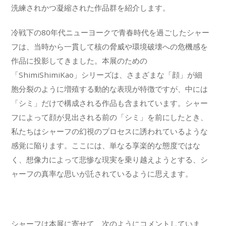
洗練されかつ凝縮された作品群を紹介します。
冷戦下の80年代ニューヨークで青春時代を過ごしたシャー
フは、当時から一貫して核の脅威や環境破壊への危機感を
作品に投影してきました。本展のための
「ShimiShimiKao」シリーズは、さまざまな「顔」が細
胞分裂のように増殖する動的な表現が特徴ですが、中には
「シミ」だけで構成される作品も含まれています。シャー
フによって顔が見出される前の「シミ」を前にしたとき、
私たちはシャーフの幻視のプロセスに誘われているような
感覚に陥ります。ここには、単なる享楽的な態度ではな
く、想像力によって悲惨な現実を乗り越えようとする、シ
ャーフの真率な思いが託されているように思えます。
シャーフは本展に寄せて、次のようにコメントしていま