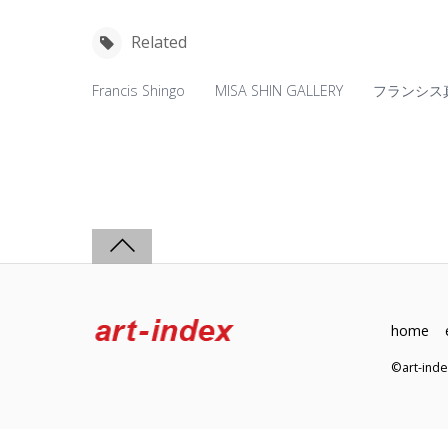
Related
Francis Shingo
MISA SHIN GALLERY
フランシス
home
©art-in