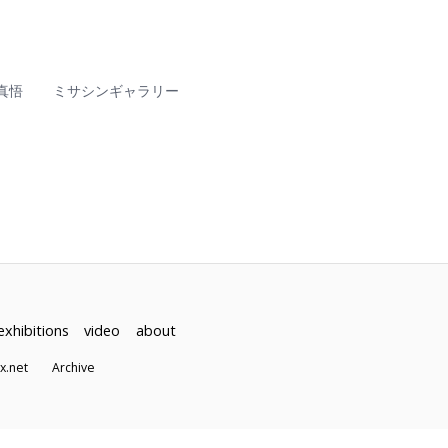
真悟
ミサシンギャラリー
exhibitions
video
about
dex.net
Archive