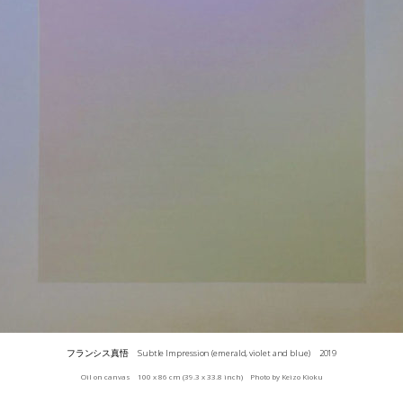
フランシス真悟 Subtle Impression (emerald, violet and blue) 2019
Oil on canvas 100 x 86 cm (39.3 x 33.8 inch) Photo by Keizo Kioku