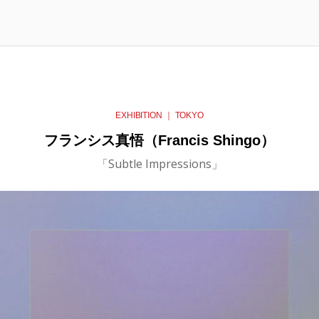
EXHIBITION ｜ TOKYO
フランシス真悟（Francis Shingo）
「Subtle Impressions」