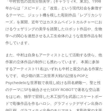
「中村哲也の昆虫分類美学」(ギャラリィK、東京)、1998
年からは「スピード」と「改造」という現代社会を象徴す
るテーマに、ジェット機を模した彫刻作品「レプリカシリ
ーズ」を展開、近年ではカスタムペイントカルチャーにお
けるウェザリングの美学を踏襲したロボット作品や、生物
学への関心を連想させる人工生命体のような造形作品を制
作しています。
また、中村は自身もアーティストとして活動する傍ら、他
作家の立体作品の制作にも携わっています。 本展に参加
するアーティスト11名はいずれも中村と親交のある作家た
ちです。 幼少期の第二次世界大戦の記憶をPOPと
Psychedelicな世界観で表現し続ける田名網敬一、聖と性
のテーマにSFを融合させたSEXY ROBOTで著名な空山基
をはじめ、独学で習得した木工技巧を武器にスケートボー
ドで彫像作品を作るハロシ、グラフィックデザイン出身の
佃弘樹、グラフィティ出身のモリマサト、木彫作家の大平