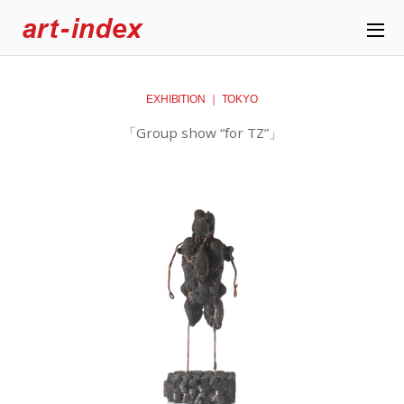
EXHIBITION ｜ TOKYO
「Group show “for TZ”」