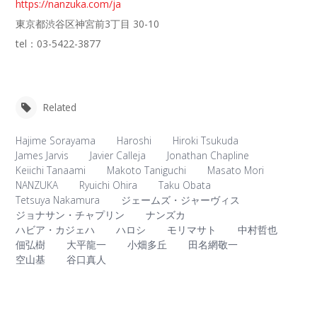
https://nanzuka.com/ja
東京都渋谷区神宮前3丁目 30-10
tel：03-5422-3877
Related
Hajime Sorayama
Haroshi
Hiroki Tsukuda
James Jarvis
Javier Calleja
Jonathan Chapline
Keiichi Tanaami
Makoto Taniguchi
Masato Mori
NANZUKA
Ryuichi Ohira
Taku Obata
Tetsuya Nakamura
ジェームズ・ジャーヴィス
ジョナサン・チャプリン
ナンズカ
ハビア・カジェハ
ハロシ
モリマサト
中村哲也
佃弘樹
大平龍一
小畑多丘
田名網敬一
空山基
谷口真人