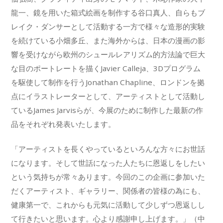
龍一、鏡を用いた箱式絵画を制作する谷口真人、自らもブ
レイク・ダンサーとして活動する一方で様々な造形的実験
を続けている小畑多丘、また海外からは、日本の漫画の影
響を受けながら欧州のシュールレアリズム的方法論で巨大
な目のポートレートを描くJavier Calleja、3Dプログラム
を駆使して制作を行うJonathan Chapline、ロンドンを拠
点にイラストレーターとして、アーティストとして活動し
ているJames Jarvisらが、今展のために制作した最新の作
品をそれぞれ発表いたします。
「アーティストを長くやっているといろんな方々にお世話
になります。そして世話になった人たちに恩返しをしたい
という気持ちが常々あります。今回のこの企画に参加いた
だくアーティスト、ギャラリー、関係者の皆様の為にも、
健康第一で、これからも元気に活動して少しずつ恩返しし
て行きたいと思います。心より感謝申し上げます。」（中