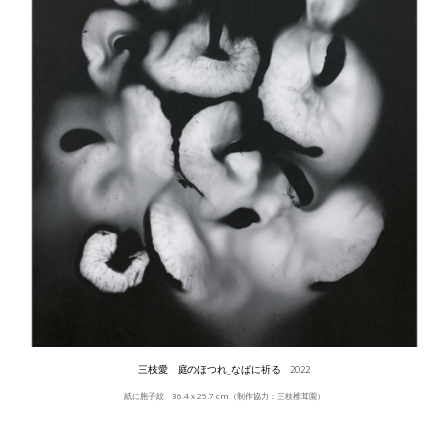
三枝愛 庭のほつれ_なばに祈る 2022
紙に胞子紋 36.4 x 25.7 cm（制作協力：三枝椎茸園）