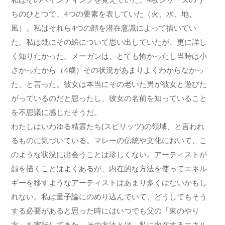
ちのひとつで、4つの要素を表していた（火、水、地、
風）。私はそれら4つの顔を潜在意識によって描いてい
た。私は既にその絵について思い出していたが、更に詳し
く知りたかった。メーガンは、とても怖かったし当時は小
さかったから（4歳）その状況があまりよくわからなかっ
た、と言った。彼女は本当にその老いた男が彼女と遊びた
がっているのだと思ったし、彼女の名前を知っていること
を不思議に感じたそうだ。
わたしはいわゆる精霊たち(スピリッツ)の領域、と言われ
るものに気づいている。マレーの伝統や文化において、こ
のような状況に出会うことは珍しくない。アーティストが
顔を描くことはよくあるが、内在的な方法を使ってエネル
ギーを移すようなアーティストはあまり多くはないかもし
れない。私は量子論にのめり込んでいて、どうしてもそう
する必要があると思った時にはいつでも父の「東のやり
方」を実行してきた。その方法とは、私に内在するエネル