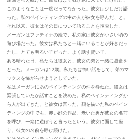
このようなことは一度だってなかった。彼女は少しだけ語
った。私のペインティングの中の人が彼女を呼んだ、と。
それ以来、彼女はその日について語ることを拒否した。
メーガンはファティナの姪で、私の家は彼女が小さい頃の
遊び場だった。彼女は私たちと一緒にいることが好きだっ
たし、とても明るい子だった。よく話す賢い子。
ある晴れた日、私たちは彼女と、彼女の弟と一緒に昼食を
とった。メーガンは12歳。私たちは怖い話をして、弟のマ
ックスを怖がらせようとしていた。
私はメーガンにあのペインティングの件を尋ねた。彼女は
緊張していたが話すことを決めた。私のペインティングか
ら人が出てきた、と彼女は言った。顔を描いた私のペイン
ティングの中でも、赤い顔の作品。老いた男が彼女の名前
を呼び、一緒に遊ぼうと言ったという。彼女に面して座
り、彼女の名前を呼び続けた。
私はそのペインティングを覚えていた。4枚シリーズのう