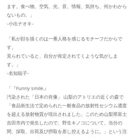
ます。食べ物、空気、光、音、情報、気持ち、何かわから
ないもの。」
-小出ナオキ-
「私が顔を描くのは一番人格を感じるモチーフだからで
す。
見られていると、自分が肯定されてくような気がしま
す。」
-名知聡子-
「『Funny smile.』
汚染された「日本の肖像」 山梨のアトリエの近くの森で
「食品衛生法で定められた一般食品の放射性セシウム濃度
を超える放射物質が現出されました。このため山梨県富士
吉田市内で発生したので、野生キノコについて、当分の
間、採取、出荷及び摂取を差し控えるように。」という注