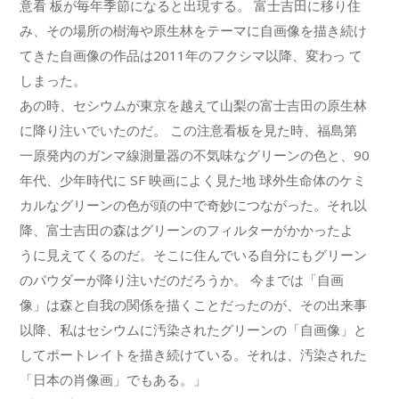
意看 板が毎年季節になると出現する。 富士吉田に移り住
み、その場所の樹海や原生林をテーマに自画像を描き続け
てきた自画像の作品は2011年のフクシマ以降、変わっ て
しまった。
あの時、セシウムが東京を越えて山梨の富士吉田の原生林
に降り注いでいたのだ。 この注意看板を見た時、福島第
一原発内のガンマ線測量器の不気味なグリーンの色と、90
年代、少年時代に SF 映画によく見た地 球外生命体のケミ
カルなグリーンの色が頭の中で奇妙につながった。それ以
降、富士吉田の森はグリーンのフィルターがかかったよ
うに見えてくるのだ。そこに住んでいる自分にもグリーン
のパウダーが降り注いだのだろうか。 今までは「自画
像」は森と自我の関係を描くことだったのが、その出来事
以降、私はセシウムに汚染されたグリーンの「自画像」と
してポートレイトを描き続けている。それは、汚染された
「日本の肖像画」でもある。」