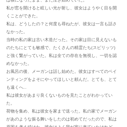
私が窓を開けると眩しい光が射し、彼女はようやく目を開
くことができた。
私は、どうしたの？と何度も尋ねたが、彼女は一言も話さ
なかった。
当時の私の家は古い木造だった。その家は目に見えないも
のたちにとても敏感で、たくさんの精霊たち(スピリッツ)
と強く繋がっていた。私は全ての存在を無視し、一切を認
めなかった。
お風呂の後、メーガンは話し始めた。彼女はすべてのペイ
ンティングをよそにやってほしいと頼んだ。とても、とて
も遠くへ…
私は彼女があまり良くないものを見たことがわかってい
た。
荷物を集め、私は彼女を家まで送った。私の家でメーガン
があのような振る舞いをしたのは初めてだったので、私は
原因を考え続けた。彼女はよく我が家に来ていたけれど、