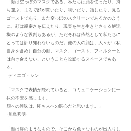
「顔は空っぽのマスクである。私たちは顔を使ったり、持
ち運ぶ。まるで顔が聞いたり、嗅いだり、話したり、見る
ゴーストであり、また空っぽのスクリーンであるかのよう
に。顔は親密さを伝えたり、現実を生き生きとさせる解読
機のような役割もあるが、ただそれは依然として私たちに
とっては計り知れないものだ。他の人の顔は、人々が（私
自身を含め）自分の顔、マスク、ゴースト、フィルターと
は向き合えない、ということを投影するスペースでもあ
る。」
-ディエゴ・シン-
「マスクで表情が隠れていると、コミュニケーションに一
抹の不安を感じます。
顔への興味は、即ち人への関心だと思います。」
-川島秀明-
「顔は扉のようなもので、そこから色々なものが出入りし