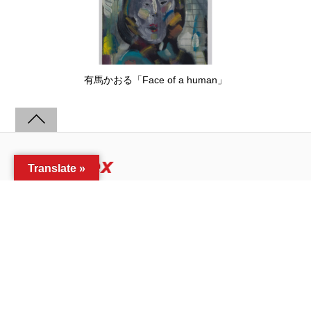
有馬かおる「Face of a human」
Translate »
home
exhibitions
video
about
©art-index.net
Archive