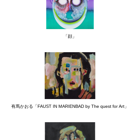
「顔」
有馬かおる「FAUST IN MARIENBAD by The quest for Art」