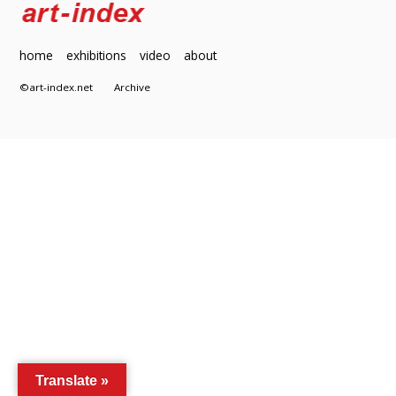
home
exhibitions
video
about
©art-index.net
Archive
Translate »