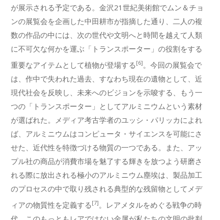
が展示される予定である。金沢21世紀美術館でムン＆チョ
ンの展覧会を企画した中田耕市が指摘した通り、二人の複
数の作品の中には、次の世代や文明へと時間を越えて人類
に不可欠な何かを運ぶ「トランスポーター」の役割をする
[6]
重要なアイテムとして植物が登場する
。今回の展覧会で
は、作中で失われた過去、すなわち現在の遺物として、近
現代社会を反映し、未来へのビジョンを示唆する、もう一
つの「トランスポーター」としてアルミニウムという素材
が選ばれた。メディア考古学者のユッシ・パリッカによれ
ば、アルミニウムはコンピュータ・サイエンスを可能にさ
せた、近代性を特徴づける物質の一つである。また、アッ
プル社の商品が消費市場を魅了する輝きを放つよう研磨さ
れる際に放出される極小のアルミニウム塵埃は、製品加工
のプロセスの中で取り残される典型的な残留物としてメデ
[7]
ィアの物質性を定義する
。レアメタルをめぐる戦争の時
代、このもっともレアではない金属が私たちの文明の批判