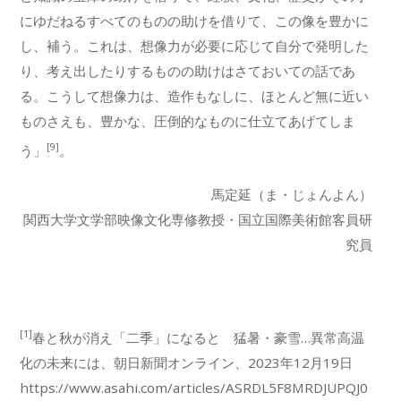
にゆだねるすべてのものの助けを借りて、この像を豊かに
し、補う。これは、想像力が必要に応じて自分で発明した
り、考え出したりするものの助けはさておいての話であ
る。こうして想像力は、造作もなしに、ほとんど無に近い
ものさえも、豊かな、圧倒的なものに仕立てあげてしま
[9]
う」
。
馬定延（ま・じょんよん）
関西大学文学部映像文化専修教授・国立国際美術館客員研
究員
[1]
春と秋が消え「二季」になると 猛暑・豪雪…異常高温
化の未来には、朝日新聞オンライン、2023年12月19日
https://www.asahi.com/articles/ASRDL5F8MRDJUPQJ0