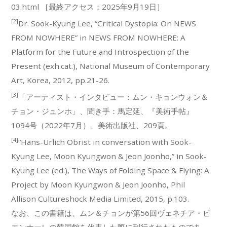
03.html ［最終アクセス：2025年9月19日］
[2]
Dr. Sook-Kyung Lee, “Critical Dystopia: On NEWS
FROM NOWHERE” in NEWS FROM NOWHERE: A
Platform for the Future and Introspection of the
Present (exh.cat.), National Museum of Contemporary
Art, Korea, 2012, pp.21-26.
[3]
「アーティスト・インタビュー：ムン・キョンウォン＆
チョン・ジュンホ」、聞き手：馬定延、『美術手帖』
1094号（2022年7月）、美術出版社、209頁。
[4]
“Hans-Urlich Obrist in conversation with Sook-
Kyung Lee, Moon Kyungwon & Jeon Joonho,” in Sook-
Kyung Lee (ed.), The Ways of Folding Space & Flying: A
Project by Moon Kyungwon & Jeon Joonho, Phil
Allison Cultureshock Media Limited, 2015, p.103.
なお、この書籍は、ムン＆チョンが第56回ヴェネチア・ビ