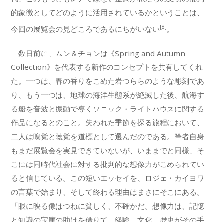
的象徴としてどのように活用されているかということは、
[8]
今回の展覧会の見どころであるにちがいない
。
数日前に、ムン＆チョンは《Spring and Autumn
Collection》を代表する新作のコンセプトを共有してくれ
た。一つは、春の香りをこめた岩つららのような彫刻であ
り、もう一つは、地球の海洋生態系が絶滅した後、航海す
る船を音波と振動で導くソニック・ライトハウスに関する
作品になるとのこと。失われた季節を探る旅程において、
二人は嗅覚と聴覚を道標として選んだのである。筆者自身
もまだ展覧会を実見できていないが、いままでと同様、そ
こには同時代社会に対する批判的な想像力がこめられてい
ると信じている。この短いエッセイを、ロジェ・カイヨワ
の言葉で始まり、そして終わる理由はまさにそこにある。
「眼に映る像はつねに貧しく、不確かだ。想像力は、記憶
と知識の宝庫の助けを借りて、経験、文化、歴史がその手