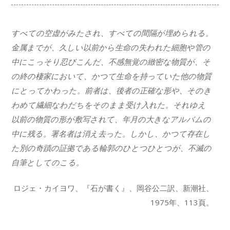
すべての空虚がみたされ、すべての間隔が埋められる。
金属までが、久しい以前から生命の失われた細胞や管の
中にこっそり忍びこんだ、不感無覚の緻密な物質が、そ
の終の棲家において、かつて生命を持っていた他の物質
にとってかわった。前者は、後者の正確な形や、そのき
わめて繊細なわだちをそのまま受け入れた。それゆえ
以前の物質の形が敷写されて、年月の大きなアルバムの
中に残る。署名者は消え去った。しかし、かつて存在し
た別の奇蹟の証拠である輪郭のひとつひとつが、不滅の
自筆としてのこる。
ロジェ・カイヨワ、『石が書く』、岡谷公二訳、新潮社、
1975年、113頁。