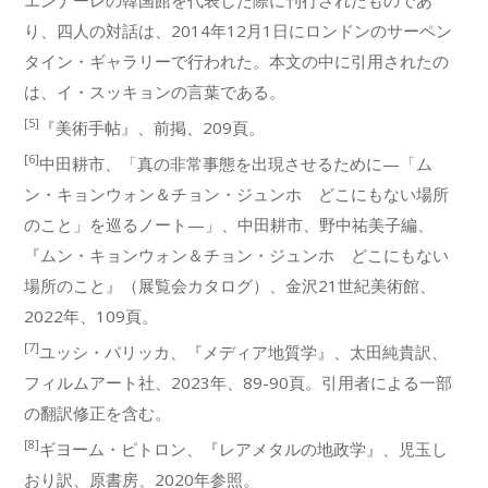
エンナーレの韓国館を代表した際に刊行されたものであ
り、四人の対話は、2014年12月1日にロンドンのサーペン
タイン・ギャラリーで行われた。本文の中に引用されたの
は、イ・スッキョンの言葉である。
[5]
『美術手帖』、前掲、209頁。
[6]
中田耕市、「真の非常事態を出現させるために—「ム
ン・キョンウォン＆チョン・ジュンホ どこにもない場所
のこと」を巡るノート—」、中田耕市、野中祐美子編、
『ムン・キョンウォン＆チョン・ジュンホ どこにもない
場所のこと』（展覧会カタログ）、金沢21世紀美術館、
2022年、109頁。
[7]
ユッシ・パリッカ、『メディア地質学』、太田純貴訳、
フィルムアート社、2023年、89-90頁。引用者による一部
の翻訳修正を含む。
[8]
ギヨーム・ピトロン、『レアメタルの地政学』、児玉し
おり訳、原書房、2020年参照。