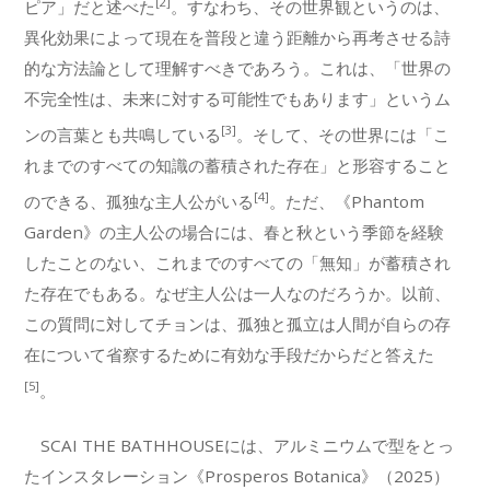
[2]
ピア」だと述べた
。すなわち、その世界観というのは、
異化効果によって現在を普段と違う距離から再考させる詩
的な方法論として理解すべきであろう。これは、「世界の
不完全性は、未来に対する可能性でもあります」というム
[3]
ンの言葉とも共鳴している
。そして、その世界には「こ
れまでのすべての知識の蓄積された存在」と形容すること
[4]
のできる、孤独な主人公がいる
。ただ、《Phantom
Garden》の主人公の場合には、春と秋という季節を経験
したことのない、これまでのすべての「無知」が蓄積され
た存在でもある。なぜ主人公は一人なのだろうか。以前、
この質問に対してチョンは、孤独と孤立は人間が自らの存
在について省察するために有効な手段だからだと答えた
[5]
。
SCAI THE BATHHOUSEには、アルミニウムで型をとっ
たインスタレーション《Prosperos Botanica》（2025）