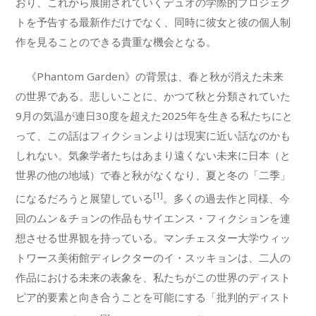
おり、これから展開されていくデュオの学際的プロジェク
トを予告する最新作だけでなく、同時に彼女と彼の個人制
作を見ることのできる貴重な機会となる。
《Phantom Garden》の背景は、春と秋が消えた未来
の世界である。悲しいことに、かつて秋と分類されていた
9月の気温が連日30度を超えた2025年を生きる私たちにと
って、この話はフィクションよりは現実に近い話なのかも
しれない。気象学者たちはあまり遠くない未来に日本（と
世界の他の地域）で春と秋がなくなり、夏と冬の「二季」
[1]
になるだろうと展望している
。多くの過去作と同様、今
回のムン＆チョンの作品もサイエンス・フィクションを連
想させる世界観を持っている。マンチェスター大学ウィッ
トワース美術館ディレクターのイ・スッキョンは、二人の
作品における未来の表象を、私たちがこの世界のディスト
ピア的要素と向き合うことを可能にする「批判的ディスト