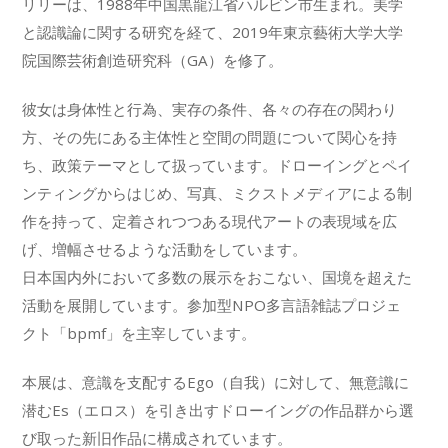
リリーは、1988年中国黒龍江省ハルビン市生まれ。美学
と認識論に関する研究を経て、2019年東京藝術大学大学
院国際芸術創造研究科（GA）を修了。
彼女は身体性と行為、実存の条件、各々の存在の関わり
方、その先にある主体性と空間の問題について関心を持
ち、政策テーマとして扱っています。ドローイングとペイ
ンティングからはじめ、写真、ミクストメディアによる制
作を持って、定着されつつある現代アートの表現域を広
げ、増幅させるような活動をしています。
日本国内外において多数の展示をおこない、国境を超えた
活動を展開しています。参加型NPO多言語雑誌プロジェ
クト「bpmf」を主宰しています。
本展は、意識を支配するEgo（自我）に対して、無意識に
潜むEs（エロス）を引き出すドローイングの作品群から選
び取った新旧作品に構成されています。