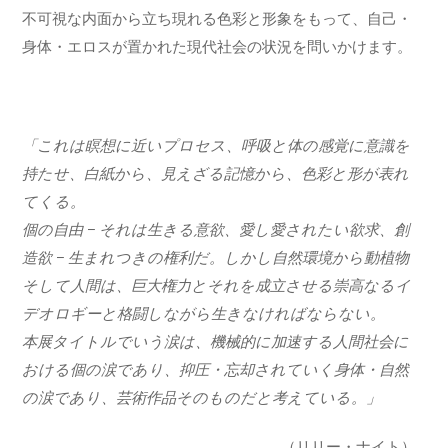
不可視な内面から立ち現れる色彩と形象をもって、自己・
身体・エロスが置かれた現代社会の状況を問いかけます。
「これは瞑想に近いプロセス、呼吸と体の感覚に意識を
持たせ、白紙から、見えざる記憶から、色彩と形が表れ
てくる。
個の自由 − それは生きる意欲、愛し愛されたい欲求、創
造欲 − 生まれつきの権利だ。しかし自然環境から動植物
そして人間は、巨大権力とそれを成立させる崇高なるイ
デオロギーと格闘しながら生きなければならない。
本展タイトルでいう涙は、機械的に加速する人間社会に
おける個の涙であり、抑圧・忘却されていく身体・自然
の涙であり、芸術作品そのものだと考えている。」
（リリー・ナイト）