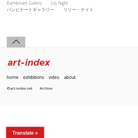
Bambinart Gallery
Lily Night
バンビナートギャラリー
リリー・ナイト
home
exhibitions
video
about
©art-index.net
Archive
Translate »