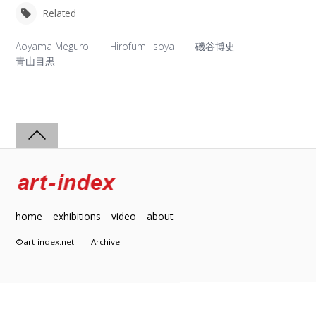
Related
Aoyama Meguro
Hirofumi Isoya
磯谷博史
青山目黒
home
exhibitions
video
about
©art-index.net
Archive