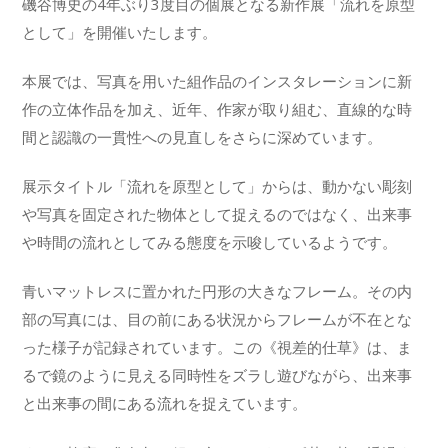
磯谷博史の4年ぶり3度目の個展となる新作展「流れを原型
として」を開催いたします。
本展では、写真を用いた組作品のインスタレーションに新
作の立体作品を加え、近年、作家が取り組む、直線的な時
間と認識の一貫性への見直しをさらに深めています。
展示タイトル「流れを原型として」からは、動かない彫刻
や写真を固定された物体として捉えるのではなく、出来事
や時間の流れとしてみる態度を示唆しているようです。
青いマットレスに置かれた円形の大きなフレーム。その内
部の写真には、目の前にある状況からフレームが不在とな
った様子が記録されています。この《視差的仕草》は、ま
るで鏡のように見える同時性をズラし遊びながら、出来事
と出来事の間にある流れを捉えています。