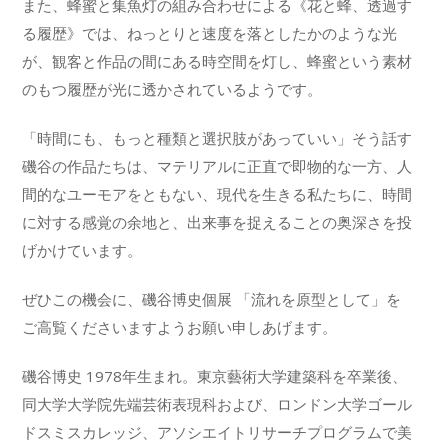
また、蜂蜜と集魚灯の組み合わせによる《花と蜂、透過す
る履歴》では、ねっとりと速度を落としたかのような光
が、観客と作品の間にある時空間を灯し、蜂蜜という素材
のもつ履歴が光に透かされているようです。
「時間にも、もっと種類と選択肢があっていい」そう話す
磯谷の作品たちは、マテリアルに正直で即物的な一方、人
間的なユーモアをともない、現代を生きる私たちに、時間
に対する感覚の余地と、出来事を捉えることの奥深さを投
げかけています。
ぜひこの機会に、磯谷博史個展 「流れを原型として」を
ご高覧くださいますようお願い申しあげます。
磯谷博史 1978年生まれ。東京藝術大学建築科を卒業後、
同大学大学院先端芸術表現科および、ロンドン大学ゴール
ドスミスカレッジ、アソシエイトリサーチプログラムで美