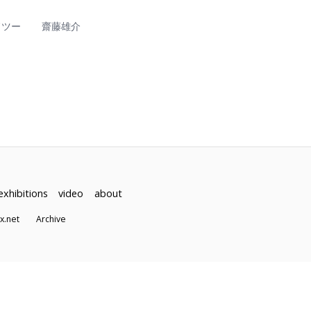
ドツー
齋藤雄介
exhibitions
video
about
dex.net
Archive