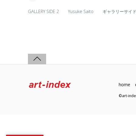
GALLERY SIDE 2
Yusuke Saito
ギャラリーサイ
home
©art-in