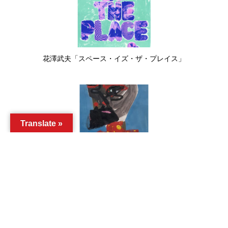
花澤武夫「スペース・イズ・ザ・プレイス」
Translate »
Thaiwijit Puengkasemsomboon「ままならない旋律－東京」