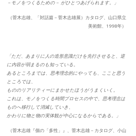
－モノをつくるための－ がひとつあげられます。」
（菅木志雄、「対話篇－菅木志雄展）カタログ、山口県立
美術館、1998年）
「ただ、あまりに人の造形意識だけを先行させると、逆
に内容が弱まるのも知っている。
あるところまでは、思考理念的にやっても、ここと思う
ところでは、
もののリアリティーにまかせたほうがうまくいく。
これは、モノをつくる時間プロセスの中で、思考理念は
ものへ移行して消滅していき、
かわりに物と物の実体観が中心になるからである。」
（菅木志雄『個の「多性」』、菅木志雄－カタログ、小山