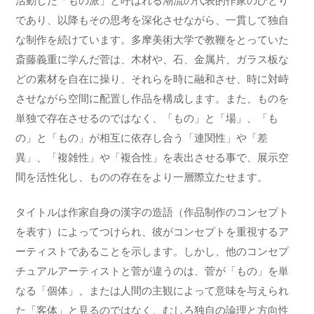
活動した「もの派」と呼ばれる潮流の代表的作家のひとり
であり、以降もその思考を深化させながら、一貫して独自
な制作を続けています。多摩美術大学で教鞭をとっていた
斎藤義重に学んだ菅は、木材や、石、金属片、ガラス板な
どの素材を自在に操り、それらを時に融和させ、時に対峙
させながら空間に配置し作品を構成します。また、ものを
単独で存在させるのではなく、「もの」と「場」、「も
の」と「もの」が相互に依存し合う「連関性」や「差
異」、「複雑性」や「複合性」を表出させる事で、展示空
間を活性化し、ものの存在をより一層際立たせます。
タイトルは作家自身の漢字の造語（作品制作のコンセプト
を表す）によってつけられ、彼がコンセプトを重視するア
ーティストであることを示します。しかし、他のコンセプ
チュアルアーティストと菅が違うのは、菅が「もの」を単
なる「個体」、または人間の主観によって意味を与えられ
た「客体」と見るのではなく、むしろ独自の論理と方向性