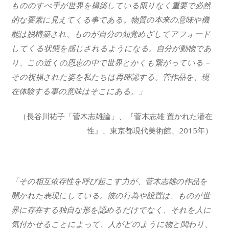
もののすべ手が世界を構築している限りなく重要で必然
的な要素に見えてくる事である。物質の本来の意味や機
能は脱構築され、ものが自分の知覚めざしてアフォード
してくる状態を感じされるようになる。自分が動物であ
り、この近くの恩恵の中で世界とかくも繋がっている－
その祝福された姿を私たちは再確認する。菅作品を、現
在体験する事の意味はそこにある。」
（長谷川祐子「菅木志雄論」、『菅木志雄 置かれた潜在
性』、東京都現代美術館、2015年）
「その相互依存性を呼び起こす力が、菅木志雄の作品を
開かれた表現にしている。彼の行為や設置は、ものが世
界に存在する独自な形を認めるだけでなく、それを人に
気付かせることによって、人がどのように物と関わり、