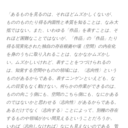
「あるものを見るのは、それほどムズかしくないが、
もののものたり得る内面性と本質を知ることは、なみ大
抵ではない。また、いわゆる「作品」を表すことは、そ
れほど困難なことではないが、「作品」の「作品」たり
得る現実化された独自の存在根拠や場（空間）の内在化
を身のうちに取り入れることは、なかなかムズかし
い。ムズかしいけれど、表すことをつづけられるの
は、知覚する空間やものの領域には、〈志向性〉という
ものがあるからである。表すニンゲンといえども、な
んの目安もなく動けない。何らかの作業ができるのは、
ものの向こう側にも、空間のこちら側にも、なにかある
のではないかと思わせる〈志向性〉があるからである。
あるだけでなく〈志向する〉ことによって、別種の存在
するものや領域がかい間見えるということだろうか。
いわば〈志向しなければ〉なにも見えないのである
菅