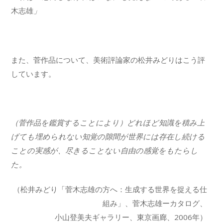
木志雄
」
また、菅作品について、美術評論家の松井みどりはこう評
しています。
（菅作品を鑑賞することにより）どれほど知識を積み上
げても埋められない知覚の隙間が世界には存在し続ける
ことの実感が、尽きることない自由の感覚をもたらし
た。
（松井みどり「菅木志雄の方へ：生成する世界を捉える仕
組み」、菅木志雄ーカタログ、
小山登美夫ギャラリー、東京画廊、2006年）