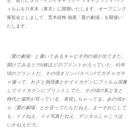
き、新たにタカ・イシイギャラリー フォトグラフィー/フ
ィルムを六本木（東京）に開廊いたします。オープニング
展覧会としまして、荒木経惟 個展「愛の劇場」を開催い
たします。
〈愛の劇場〉と書いてあるキャビネ判の箱が出てきた。
開けてみると150枚ほどのプリントが入っていた。65年
頃のプリントだ。その頃オリンパスペンFでガチャガチ
ャ撮って、わざと熱現像とかイイカゲンにフィルム現像
してイイカゲンにプリントしてた、その頃の私と女と
時代と場所が写っている、表現しちゃってる。あの頃か
ら〈愛の劇場〉とか言ってたんだねえ。まーそれにして
も、イイねえ、イイ写真だねえ、デジタルじゃこうは
いかねえだろ。