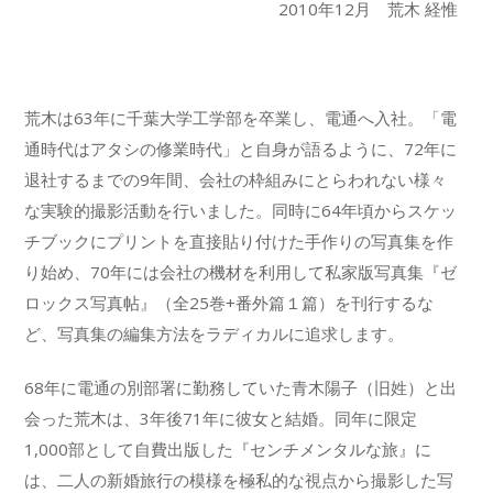
2010年12月 荒木 経惟
荒木は63年に千葉大学工学部を卒業し、電通へ入社。「電
通時代はアタシの修業時代」と自身が語るように、72年に
退社するまでの9年間、会社の枠組みにとらわれない様々
な実験的撮影活動を行いました。同時に64年頃からスケッ
チブックにプリントを直接貼り付けた手作りの写真集を作
り始め、70年には会社の機材を利用して私家版写真集『ゼ
ロックス写真帖』（全25巻+番外篇１篇）を刊行するな
ど、写真集の編集方法をラディカルに追求します。
68年に電通の別部署に勤務していた青木陽子（旧姓）と出
会った荒木は、3年後71年に彼女と結婚。同年に限定
1,000部として自費出版した『センチメンタルな旅』に
は、二人の新婚旅行の模様を極私的な視点から撮影した写