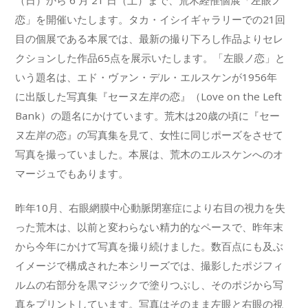
（日）から 6 月 21 日（土）まで、荒木経惟個展「左眼ノ
恋」を開催いたします。タカ・イシイギャラリーでの21回
目の個展である本展では、最新の撮り下ろし作品よりセレ
クションした作品65点を展示いたします。「左眼ノ恋」と
いう題名は、エド・ヴァン・デル・エルスケンが1956年
に出版した写真集『セーヌ左岸の恋』（Love on the Left
Bank）の題名にかけています。荒木は20歳の頃に『セー
ヌ左岸の恋』の写真集を見て、女性に同じポーズをさせて
写真を撮っていました。本展は、荒木のエルスケンへのオ
マージュでもあります。
昨年10月、右眼網膜中心動脈閉塞症により右目の視力を失
った荒木は、以前と変わらない精力的なペースで、昨年末
から今年にかけて写真を撮り続けました。数百点にも及ぶ
イメージで構成された本シリーズでは、撮影したポジフィ
ルムの右部分を黒マジックで塗りつぶし、そのポジから写
真をプリントしています。写真はそのまま左眼と右眼の視