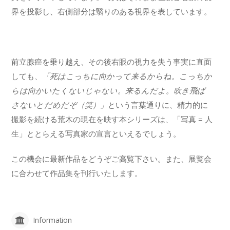
界を投影し、右側部分は翳りのある視界を表しています。
前立腺癌を乗り越え、その後右眼の視力を失う事実に直面
しても、
「死はこっちに向かって来るからね。こっちか
らは向かいたくないじゃない。来るんだよ。吹き飛ば
さないとだめだぞ（笑）」
という言葉通りに、精力的に
撮影を続ける荒木の現在を映す本シリーズは、「写真 = 人
生」ととらえる写真家の宣言といえるでしょう。
この機会に最新作品をどうぞご高覧下さい。また、展覧会
に合わせて作品集を刊行いたします。
Information