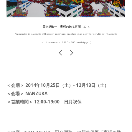
田名網敬一 夜桜の散る宵闇 2014
Pigmented ink, acrylic silkscreen medium, crashed glass, glitter acrylic paint, acrylic
paint on canvas 212.5 x 300 cm (triptych)
＜会期＞ 2014年10月25日（土）- 12月13日（土）
＜会場＞ NANZUKA
＜営業時間＞ 12:00-19:00 日月祝休