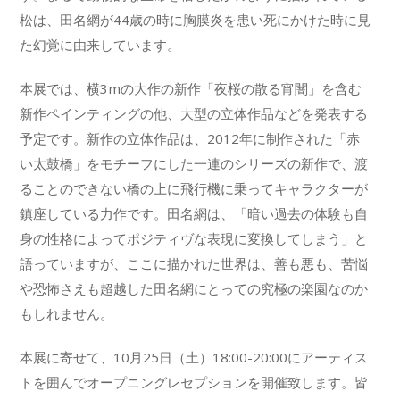
松は、田名網が44歳の時に胸膜炎を患い死にかけた時に見
た幻覚に由来しています。
本展では、横3mの大作の新作「夜桜の散る宵闇」を含む
新作ペインティングの他、大型の立体作品などを発表する
予定です。新作の立体作品は、2012年に制作された「赤
い太鼓橋」をモチーフにした一連のシリーズの新作で、渡
ることのできない橋の上に飛行機に乗ってキャラクターが
鎮座している力作です。田名網は、「暗い過去の体験も自
身の性格によってポジティヴな表現に変換してしまう」と
語っていますが、ここに描かれた世界は、善も悪も、苦悩
や恐怖さえも超越した田名網にとっての究極の楽園なのか
もしれません。
本展に寄せて、10月25日（土）18:00-20:00にアーティス
トを囲んでオープニングレセプションを開催致します。皆