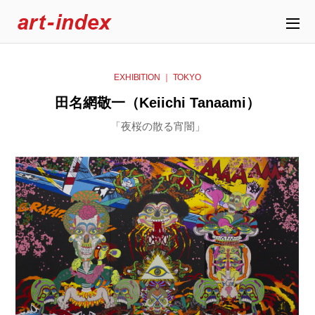
EXHIBITION ｜ TOKYO
田名網敬一（Keiichi Tanaami）
「夜桜の散る宵闇」