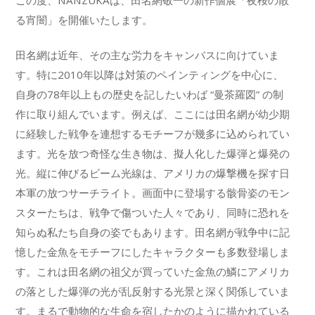
この度、NANZUKAは、田名網敬一の新作個展「夜桜の散
る宵闇」を開催いたします。
田名網は近年、その主な労力をキャンバスに向けていま
す。特に2010年以降は対策のペインティングを中心に、
自身の78年以上もの歴史を記したいわば “曼茶羅図” の制
作に取り組んでいます。例えば、ここには田名網が幼少期
に経験した戦争を連想するモチーフが幾多に込められてい
ます。光を放つ奇怪な生き物は、擬人化した爆弾と爆発の
光。縦に伸びるビーム光線は、アメリカの爆撃機を探す日
本軍の放つサーチライト。画面中に登場する骸骨姿のモン
スターたちは、戦争で傷ついた人々であり、同時に恐れを
知らぬ私たち自身の姿でもあります。田名網が戦争中に記
憶した金魚をモチーフにしたキャラクターも多数登場しま
す。これは田名網の祖父が買っていた金魚の鱗にアメリカ
の落とした爆弾の光が乱反射する光景と深く関係していま
す。まるで動物的な生命を宿したかのように描かれている