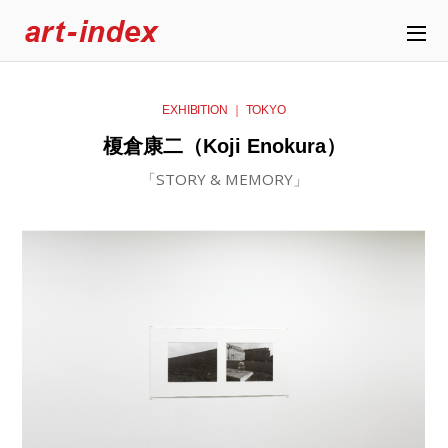
EXHIBITION ｜ TOKYO
榎倉康二（Koji Enokura）
「STORY & MEMORY」