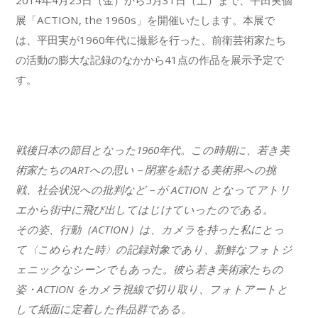
2014年4月25日（金）から5月31日（土）まで、平田実個
展「ACTION, the 1960s」を開催いたします。本展で
は、平田実が1960年代に撮影を行った、前衛芸術家たち
の活動の膨大な記録のなかから41点の作品を展示予定で
す。
戦後日本の節目となった1960年代。この時期に、若き美
術家たちのARTへの思い－閉塞を続ける美術界への挑
戦、社会状況への批判など－が ACTION となってアトリ
エから街中に飛び出してはじけていったのである。
その姿、行動（ACTION）は、カメラを持った私にとっ
て〈こめられた時〉の記録対象であり、新鮮なフォトジ
ェニックなシーンでもあった。彼ら若き美術家たちの
姿・ACTION をカメラ視線で切り取り、フォトアートと
して紙面に定着した作品群である。