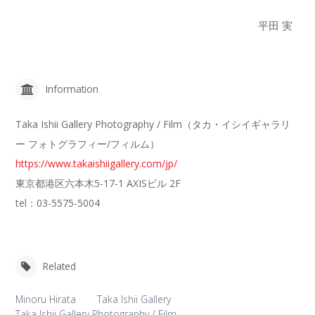
平田 実
Information
Taka Ishii Gallery Photography / Film（タカ・イシイギャラリ
ー フォトグラフィー/フィルム）
https://www.takaishiigallery.com/jp/
東京都港区六本木5-17-1 AXISビル 2F
tel：03-5575-5004
Related
Minoru Hirata
Taka Ishii Gallery
Taka Ishii Gallery Photography / Film