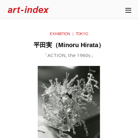
EXHIBITION ｜ TOKYO
平田実（Minoru Hirata）
「ACTION, the 1960s」