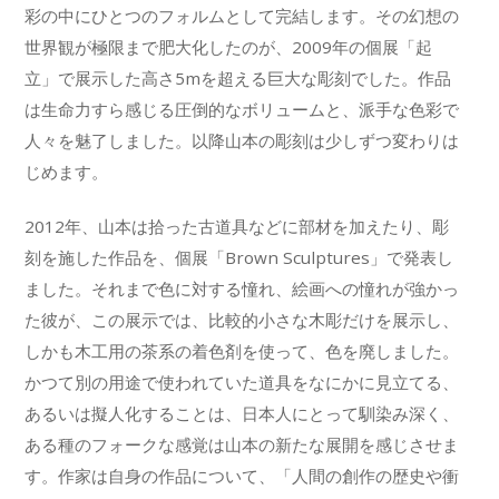
彩の中にひとつのフォルムとして完結します。その幻想の
世界観が極限まで肥大化したのが、2009年の個展「起
立」で展示した高さ5mを超える巨大な彫刻でした。作品
は生命力すら感じる圧倒的なボリュームと、派手な色彩で
人々を魅了しました。以降山本の彫刻は少しずつ変わりは
じめます。
2012年、山本は拾った古道具などに部材を加えたり、彫
刻を施した作品を、個展「Brown Sculptures」で発表し
ました。それまで色に対する憧れ、絵画への憧れが強かっ
た彼が、この展示では、比較的小さな木彫だけを展示し、
しかも木工用の茶系の着色剤を使って、色を廃しました。
かつて別の用途で使われていた道具をなにかに見立てる、
あるいは擬人化することは、日本人にとって馴染み深く、
ある種のフォークな感覚は山本の新たな展開を感じさせま
す。作家は自身の作品について、「人間の創作の歴史や衝