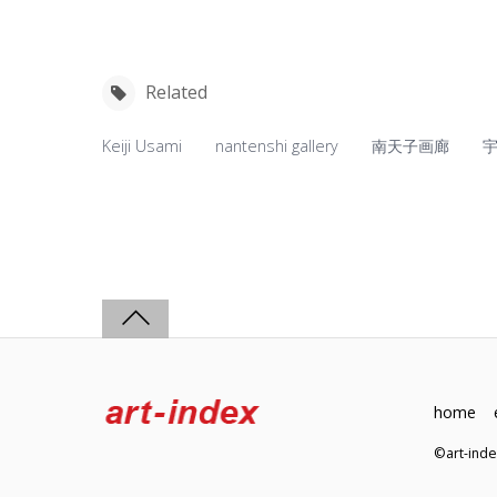
Related
Keiji Usami
nantenshi gallery
南天子画廊
home
©art-in