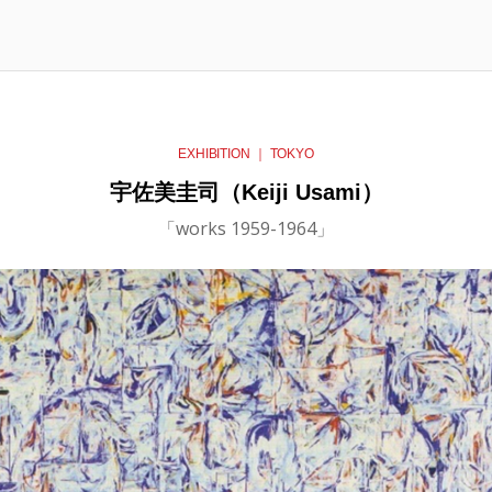
EXHIBITION ｜ TOKYO
宇佐美圭司（Keiji Usami）
「works 1959-1964」