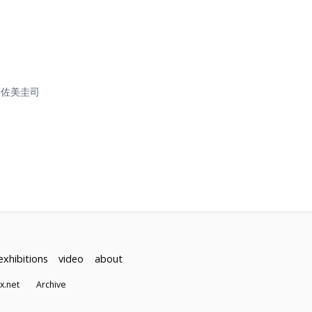
宇佐美圭司
exhibitions
video
about
dex.net
Archive