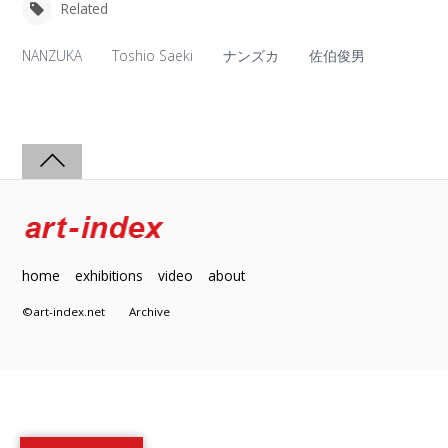
Related
NANZUKA
Toshio Saeki
ナンズカ
佐伯俊男
home
exhibitions
video
about
©art-index.net
Archive