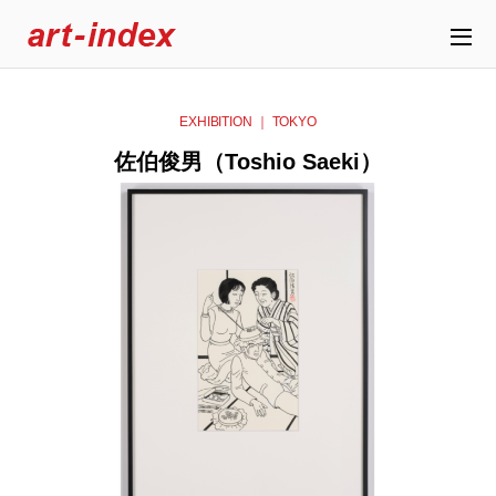
EXHIBITION ｜ TOKYO
佐伯俊男（Toshio Saeki）