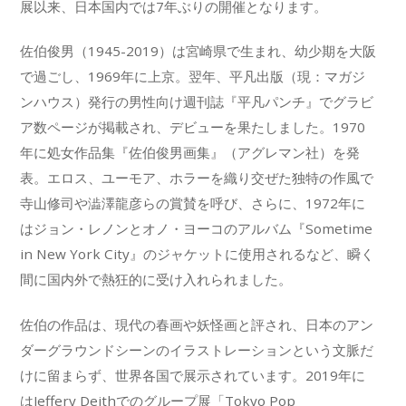
展以来、日本国内では7年ぶりの開催となります。
佐伯俊男（1945-2019）は宮崎県で生まれ、幼少期を大阪
で過ごし、1969年に上京。翌年、平凡出版（現：マガジ
ンハウス）発行の男性向け週刊誌『平凡パンチ』でグラビ
ア数ページが掲載され、デビューを果たしました。1970
年に処女作品集『佐伯俊男画集』（アグレマン社）を発
表。エロス、ユーモア、ホラーを織り交ぜた独特の作風で
寺山修司や澁澤龍彦らの賞賛を呼び、さらに、1972年に
はジョン・レノンとオノ・ヨーコのアルバム『Sometime
in New York City』のジャケットに使用されるなど、瞬く
間に国内外で熱狂的に受け入れられました。
佐伯の作品は、現代の春画や妖怪画と評され、日本のアン
ダーグラウンドシーンのイラストレーションという文脈だ
けに留まらず、世界各国で展示されています。2019年に
はJeffery Deithでのグループ展「Tokyo Pop