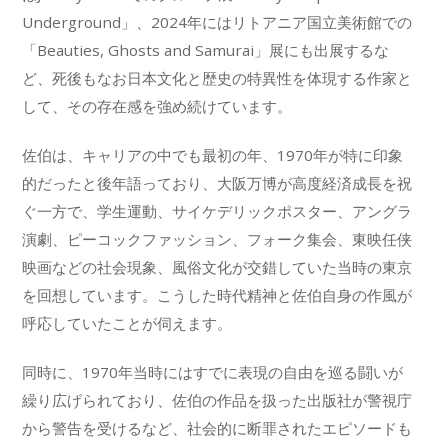
Underground」、2024年にはリトアニア国立美術館での
「Beauties, Ghosts and Samurai」展にも出展するな
ど、死後もなお日本文化と歴史の特異性を体現する作家と
して、その存在感を強め続けています。
佐伯は、キャリアの中でも最初の年、1970年が特に印象
的だったと後年語っており、大阪万博が高度経済成長を祝
ぐ一方で、学生運動、サイケデリックポスター、アングラ
演劇、ピーコックファッション、フォーク集会、東映任侠
映画などの社会現象、風俗文化が交錯していた当時の東京
を回想しています。こうした時代精神と佐伯自身の作風が
呼応していたことが伺えます。
同時に、1970年当時にはすでに表現の自由を巡る闘いが
繰り広げられており、佐伯の作品を扱った出版社が警視庁
から警告を受けるなど、社会的に断罪されたエピソードも