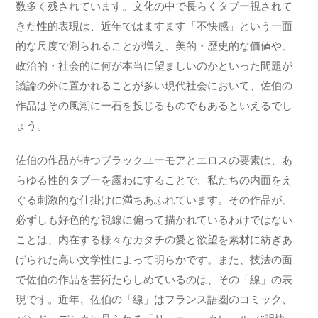
数多く残されています。文化の中で長らくタブー視されて
きた性的表現は、近年ではますます「不快感」という一面
的な尺度で測られることが増え、美的・歴史的な価値や、
政治的・社会的に何が本当に望ましいのかといった問題が
議論の外に置かれることが多い現代社会において、佐伯の
作品はその風潮に一石を投じるものでもあるといえるでし
ょう。
佐伯の作品が持つブラックユーモアとエロスの要素は、あ
らゆる性的タブーを露わにすることで、私たちの内面をえ
ぐる刺激的な仕掛けに満ちあふれています。その作品が、
必ずしも好色的な視線に偏って描かれているわけではない
ことは、内在する様々なカタチの愛と欲望を素材に紡ぎあ
げられた高い文学性によって明らかです。また、技法の面
で佐伯の作品を芸術たらしめているのは、その「線」の表
現です。近年、佐伯の「線」はフランス語圏のコミック、