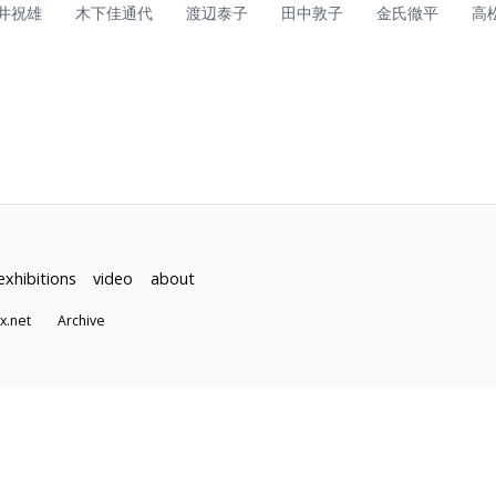
井祝雄
木下佳通代
渡辺泰子
田中敦子
金氏徹平
高
exhibitions
video
about
dex.net
Archive