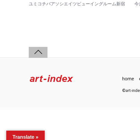
ユミコチバアソシエイツビューイングルーム新宿
今
home
©art-in
Translate »