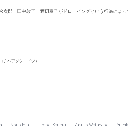
松次郎、田中敦子、渡辺泰子がドローイングという行為によっ
juku（ユミコチバアソシエイツ）
ta
Norio Imai
Teppei Kaneuji
Yasuko Watanabe
Yumik