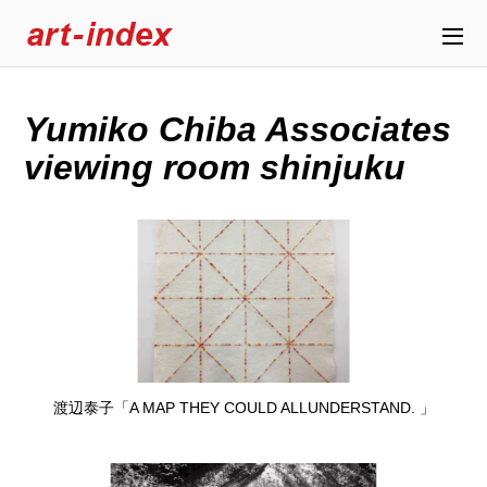
Yumiko Chiba Associates
viewing room shinjuku
渡辺泰子「A MAP THEY COULD ALLUNDERSTAND. 」