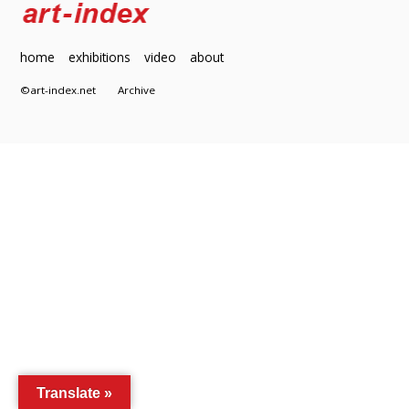
home
exhibitions
video
about
©art-index.net
Archive
Translate »