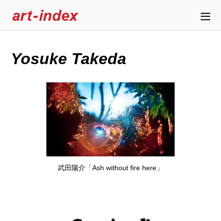
Yosuke Takeda
武田陽介「Ash without fire here」