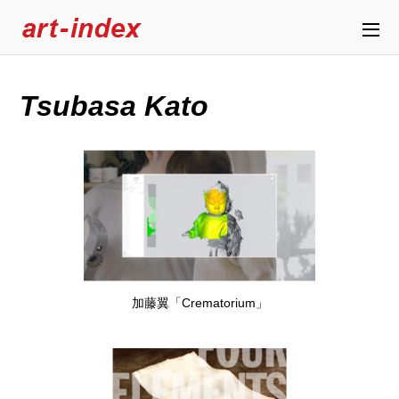
Tsubasa Kato
加藤翼「Crematorium」