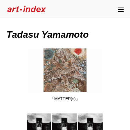
Tadasu Yamamoto
「MATTER(s)」