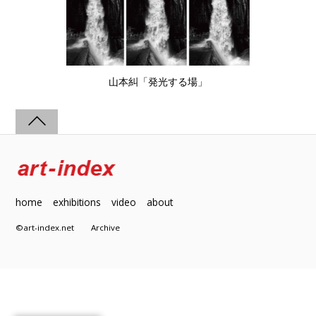
山本糾「発光する場」
home
exhibitions
video
about
©art-index.net
Archive