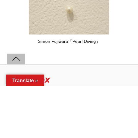
Simon Fujiwara「Pearl Diving」
Translate »
home
exhibitions
video
about
©art-index.net
Archive