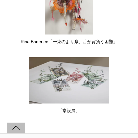
Rina Banerjee「一束のより糸、舌が背負う困難」
「常設展」