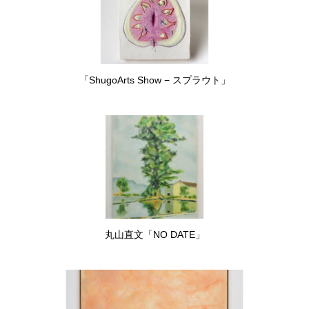
「ShugoArts Show − スプラウト」
丸山直文「NO DATE」