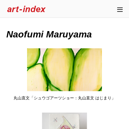
Naofumi Maruyama
丸山直文「シュウゴアーツショー：丸山直文 はじまり」