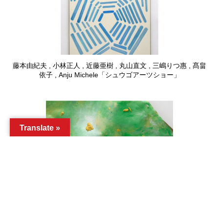
藤本由紀夫 , 小林正人 , 近藤亜樹 , 丸山直文 , 三嶋りつ惠 , 髙畠
依子 , Anju Michele「シュウゴアーツショー」
Translate »
イケムラレイコ , 小林正人 , 近藤亜樹 , 丸山直文 , 三嶋りつ惠 ,
髙畠依子 , Anju Michele「シュウゴアーツショー」