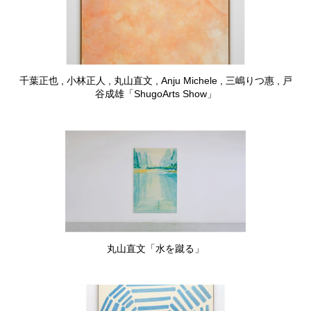
千葉正也 , 小林正人 , 丸山直文 , Anju Michele , 三嶋りつ惠 , 戸
谷成雄「ShugoArts Show」
丸山直文「水を蹴る」