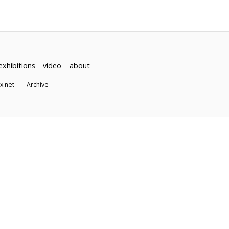
exhibitions
video
about
dex.net
Archive