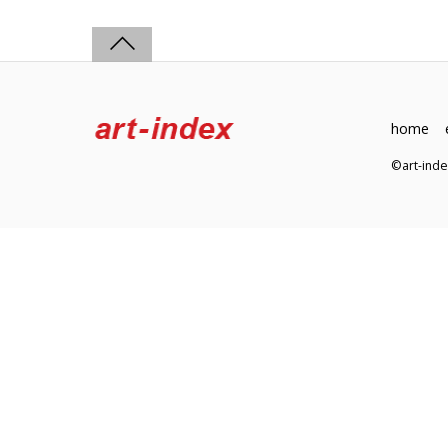
home
©art-in