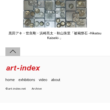
黒田アキ・世良剛・浜崎亮太・秋山珠里「被褐懐石 -Hikatsu
Kaiseki-」
home
exhibitions
video
about
©art-index.net
Archive