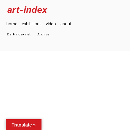
home
exhibitions
video
about
©art-index.net
Archive
Translate »