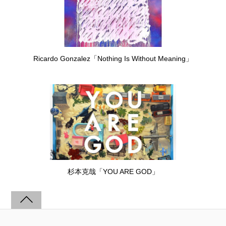
Ricardo Gonzalez「Nothing Is Without Meaning」
杉本克哉「YOU ARE GOD」