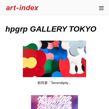
hpgrp GALLERY TOKYO
前田麦「Serendipity」