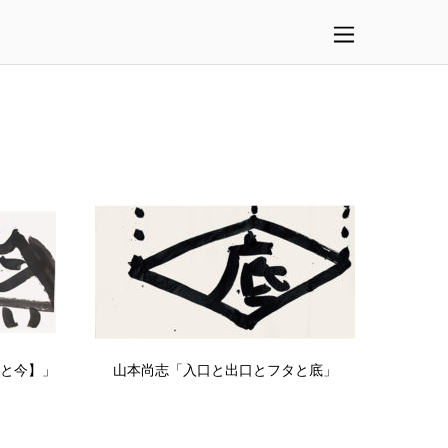
号と今】」
山本尚志「入口と出口とフタと底」