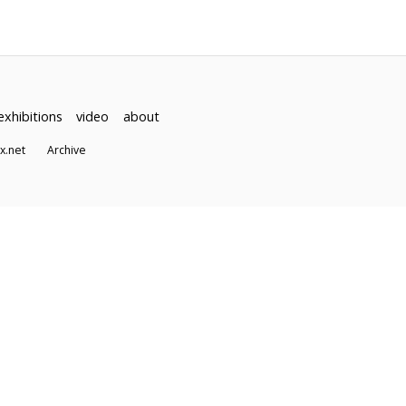
exhibitions
video
about
dex.net
Archive