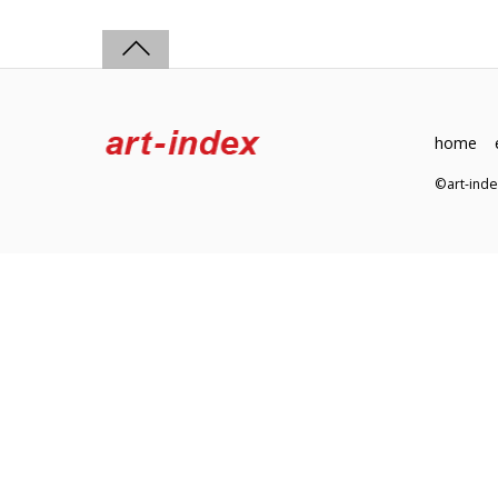
home
©art-in