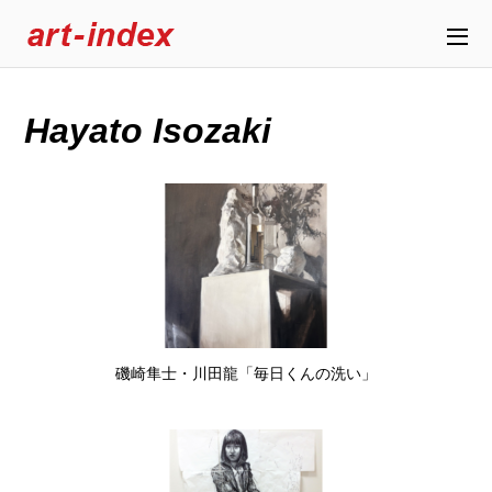
Hayato Isozaki
磯崎隼士・川田龍「毎日くんの洗い」