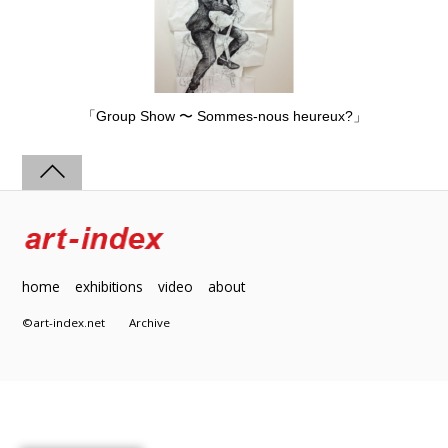
「Group Show 〜 Sommes-nous heureux?」
home
exhibitions
video
about
©art-index.net
Archive