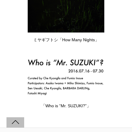
ミヤギフトシ「How Many Nights」
「Who is “Mr. SUZUKI?”」