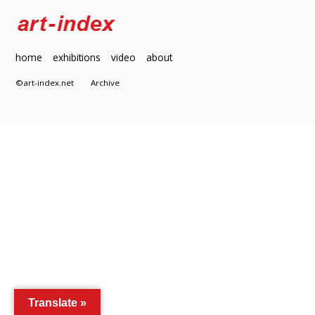
home
exhibitions
video
about
©art-index.net
Archive
Translate »