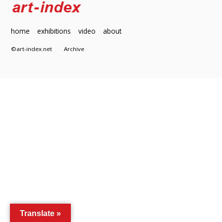
home
exhibitions
video
about
©art-index.net
Archive
Translate »