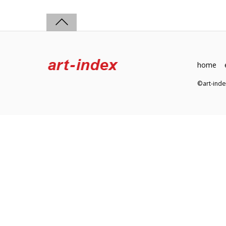
home
©art-in