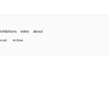
exhibitions
video
about
dex.net
Archive