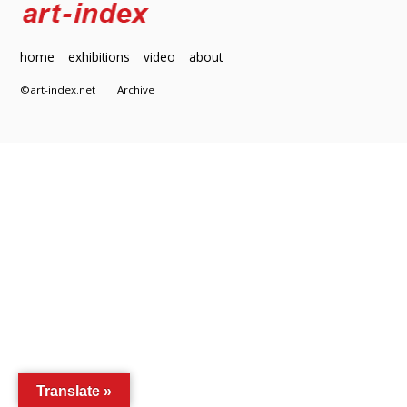
home
exhibitions
video
about
©art-index.net
Archive
Translate »