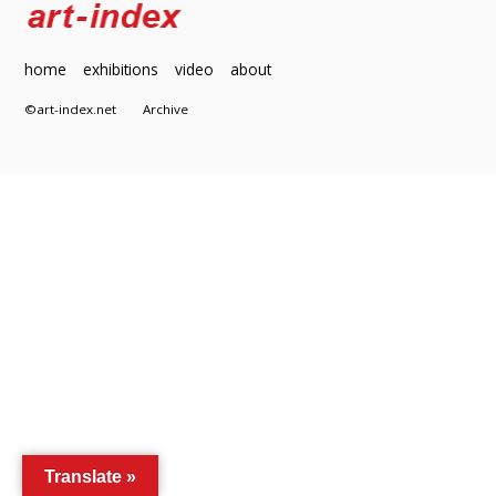
home
exhibitions
video
about
©art-index.net
Archive
Translate »