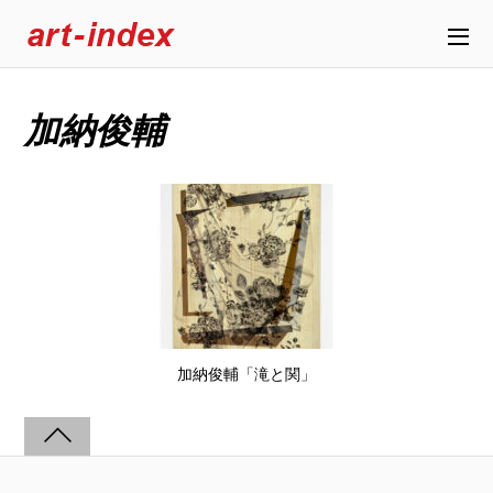
加納俊輔
加納俊輔「滝と関」