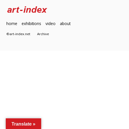
home
exhibitions
video
about
©art-index.net
Archive
Translate »