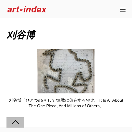
刈谷博
刈谷博「ひとつの/そして/無数に偏在する/それ It Is All About
The One Piece, And Millions of Others」