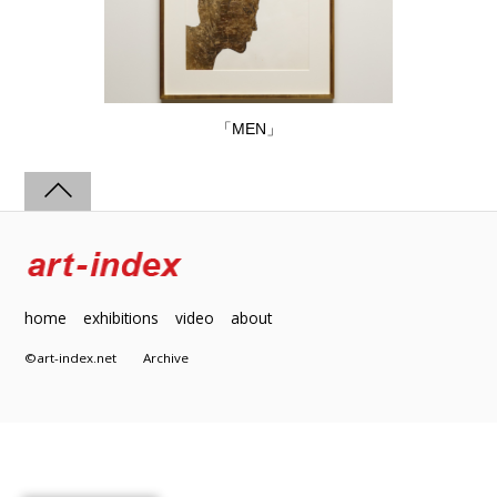
「MEN」
home
exhibitions
video
about
©art-index.net
Archive