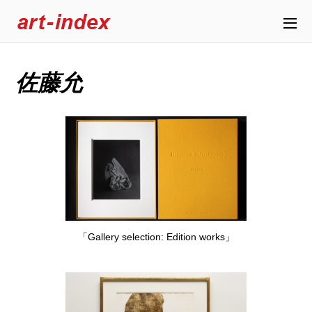
佐藤允
「Gallery selection: Edition works」