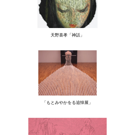
天野喜孝「神話」
「もとみやかをる追悼展」