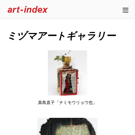
ミヅマアートギャラリー
真島直子「チミモウリョウ也」