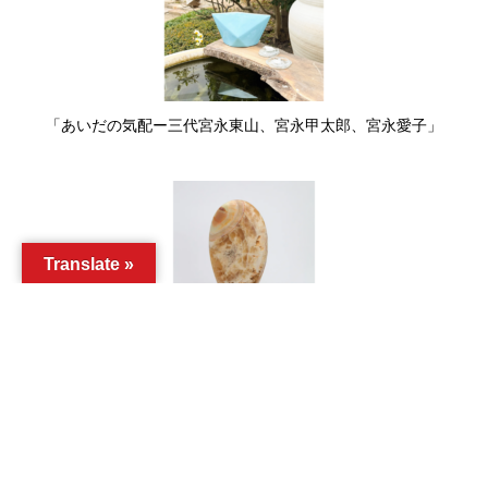
「あいだの気配ー三代宮永東山、宮永甲太郎、宮永愛子」
Translate »
森淳一「裏庭の鏡」